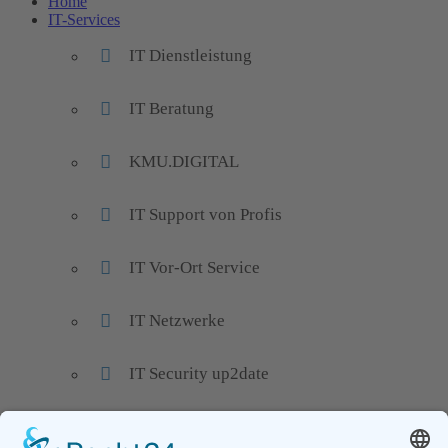
Home
IT-Services
IT Dienstleistung
IT Beratung
KMU.DIGITAL
IT Support von Profis
IT Vor-Ort Service
IT Netzwerke
IT Security up2date
IT Wartung und Monitoring