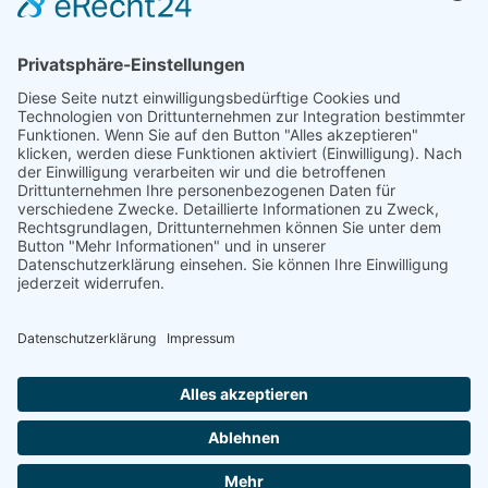
IT Digitalisierung
IT Hardware
IT Lösungen
Info
Kontakt
Über uns
Jobs
Blog
Fernwartung