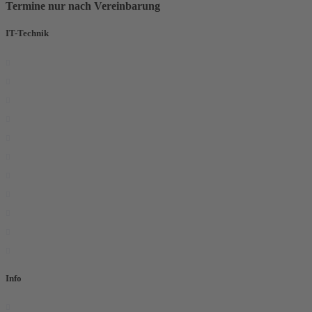
Termine nur nach Vereinbarung
IT-Technik
IT Dienstleistung
IT Beratung
KMU.DIGITAL
IT Support von Profis
IT Vor-Ort Service
IT Netzwerke
IT Security up2date
IT Wartung und Monitoring
IT Digitalisierung
IT Hardware
IT Lösungen
Info
Kontakt