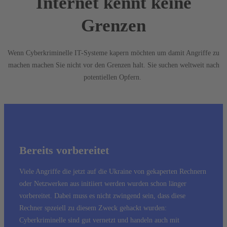
Internet kennt keine
Grenzen
Wenn Cyberkriminelle IT-Systeme kapern möchten um damit Angriffe zu
machen machen Sie nicht vor den Grenzen halt. Sie suchen weltweit nach
potentiellen Opfern.
Bereits vorbereitet
Viele Angriffe die jetzt auf die Ukraine von gekaperten Rechnern
oder Netzwerken aus initiiert werden wurden schon länger
vorbereitet. Dabei muss es nicht zwingend sein, dass diese
Rechner spzeiell zu diesem Zweck gehackt wurden:
Cyberkriminelle sind gut vernetzt und handeln auch mit